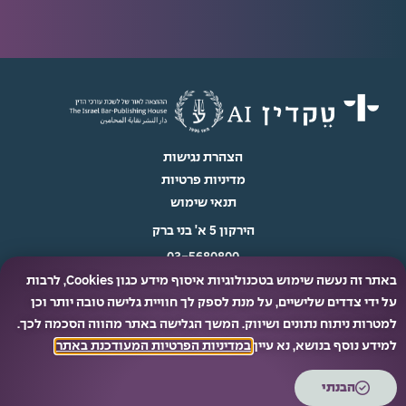
הצהרת נגישות
מדיניות פרטיות
תנאי שימוש
הירקון 5 א' בני ברק
03-5680800
באתר זה נעשה שימוש בטכנולוגיות איסוף מידע כגון Cookies, לרבות
info@techdin.co.il
על ידי צדדים שלישיים, על מנת לספק לך חוויית גלישה טובה יותר וכן
למטרות ניתוח נתונים ושיווק. המשך הגלישה באתר מהווה הסכמה לכך.
למידע נוסף בנושא, נא עיין
במדיניות הפרטיות המעודכנת באתר
.
© כל הזכויות שמורות ל- 2025 טקדין AI
הבנתי