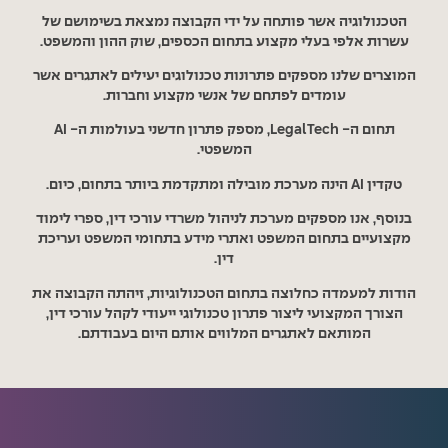
הטכנולוגיה אשר פותחה על ידי הקבוצה נמצאת בשימושם של
עשרות אלפי בעלי מקצוע בתחום הכספים, שוק ההון והמשפט.
המוצרים שלנו מספקים פתרונות טכנולוגים יעילים לאתגרים אשר
עומדים לפתחם של אנשי מקצוע וחברות.
תחום ה- LegalTech, מספק פתרון חדשני בעולמות ה- AI
המשפטי.
טקדין AI הינה מערכת מובילה ומתקדמת ביותר בתחום, כיום.
בנוסף, אנו מספקים מערכת לניהול משרדי עורכי דין, ספרי לימוד
מקצועיים בתחום המשפט ואתרי מידע בתחומי המשפט ועריכת
דין.
הודות למעמדה כחלוצה בתחום הטכנולוגיות, זיהתה הקבוצה את
הצורך המקצועי ליצור פתרון טכנולוגי ייעודי לקהל עורכי דין,
המותאם לאתגרים המלווים אותם היום בעבודתם.