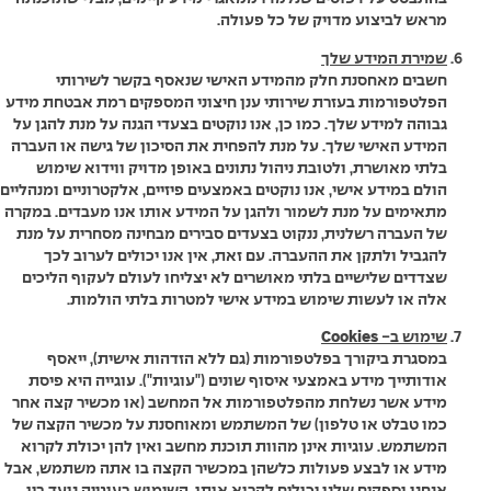
מראש לביצוע מדויק של כל פעולה.
שמירת המידע שלך
חשבים מאחסנת חלק מהמידע האישי שנאסף בקשר לשירותי
הפלטפורמות בעזרת שירותי ענן חיצוני המספקים רמת אבטחת מידע
גבוהה למידע שלך. כמו כן, אנו נוקטים בצעדי הגנה על מנת להגן על
המידע האישי שלך. על מנת להפחית את הסיכון של גישה או העברה
בלתי מאושרת, ולטובת ניהול נתונים באופן מדויק ווידוא שימוש
הולם במידע אישי, אנו נוקטים באמצעים פיזיים, אלקטרוניים ומנהליים
מתאימים על מנת לשמור ולהגן על המידע אותו אנו מעבדים. במקרה
של העברה רשלנית, ננקוט בצעדים סבירים מבחינה מסחרית על מנת
להגביל ולתקן את ההעברה. עם זאת, אין אנו יכולים לערוב לכך
שצדדים שלישיים בלתי מאושרים לא יצליחו לעולם לעקוף הליכים
אלה או לעשות שימוש במידע אישי למטרות בלתי הולמות.
שימוש ב-
Cookies
במסגרת ביקורך בפלטפורמות (גם ללא הזדהות אישית), ייאסף
אודותייך מידע באמצעי איסוף שונים ("עוגיות"). עוגייה היא פיסת
מידע אשר נשלחת מהפלטפורמות אל המחשב (או מכשיר קצה אחר
כמו טבלט או טלפון) של המשתמש ומאוחסנת על מכשיר הקצה של
המשתמש. עוגיות אינן מהוות תוכנת מחשב ואין להן יכולת לקרוא
מידע או לבצע פעולות כלשהן במכשיר הקצה בו אתה משתמש, אבל
אנחנו וספקים שלנו יכולים לקרוא אותן. השימוש בעוגייה נועד בין