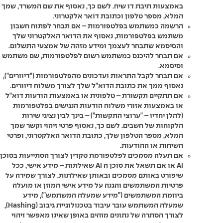
באמצעות תיבת דו שיח. לשם כך, נאסוף את שם המשרד, שמך
המלא, מספר טלפון וכתובת דואר אלקטרוני.
הרשמה כמשתמש בפלטפורמות – אם תבחר לפתוח חשבון
משתמש בפלטפורמות, נאסוף את הדואר האלקטרוני שלך
והסיסמא שתבחר לעצמך ומידע מזהה של אמצעי התשלום.
אם תבחר להיכנס כמשתמש רשום לפלטפורמות, שם משתמש
וסיסמא.
אם תבחר לקבל התראות ועדכונים מהפלטפורמות ("דיוורים"),
נאסוף ממך את כתובת הדוא"ל שלך לצורך משלוח דיוורים.
אם תתקיים תקשורת – טלפונית או באמצעות הודעות דוא"ל
או באמצעות אזורי משלוח הודעות הנגישים בפלטפורמות
(להלן יחדיו – "ערוצי התקשות") – בינך לבין נציגי שירות
הלקוחות של חשבים. לשם כך, נאסוף פרטי זיהוי וקשר שמך
המלא, מספר הטלפון שלך, כתובת הדואר האלקטרוני, ופרטי
השיחות או ההודעות.
אם תעלה מסמכים לפלטפורמת טקדין לצורך הסתייעות בסוכן
AI או אם תשאל את סוכן ה AI שאילתות – מידע אישי, ככל
שיפורט באותם מסמכים ובאותן שאילתות. לצורך שמירה על
פרטיות המשתמשים והגנה על מידע אישי המוזן או מועלה
ביוזמת המשתמשים ("מידע שמעלה המשתמש"), מידע
שמעלה המשתמש עובר עיבוד בטכנולוגיית גיבוב (Hashing),
לצורך הסתרה של נתונים מזהים באופן שאינו מאפשר זיהוי