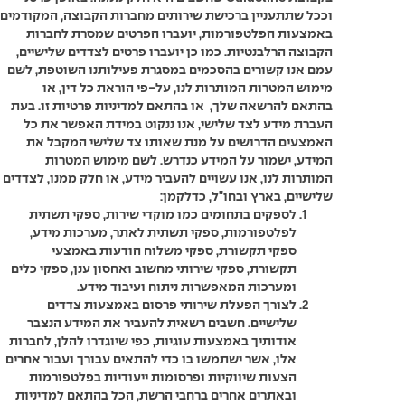
וככל שתתעניין ברכישת שירותים מחברות הקבוצה, המקודמים
באמצעות הפלטפורמות, יועברו הפרטים שמסרת לחברות
הקבוצה הרלבנטיות. כמו כן יועברו פרטים לצדדים שלישיים,
עמם אנו קשורים בהסכמים במסגרת פעילותנו השוטפת, לשם
מימוש המטרות המותרות לנו, על-פי הוראת כל דין, או
בהתאם להרשאה שלך, או בהתאם למדיניות פרטיות זו. בעת
העברת מידע לצד שלישי, אנו ננקוט במידת האפשר את כל
האמצעים הדרושים על מנת שאותו צד שלישי המקבל את
המידע, ישמור על המידע כנדרש. לשם מימוש המטרות
המותרות לנו, אנו עשויים להעביר מידע, או חלק ממנו, לצדדים
שלישיים, בארץ ובחו"ל, כדלקמן:
לספקים בתחומים כמו מוקדי שירות, ספקי תשתית
לפלטפורמות, ספקי תשתית לאתר, מערכות מידע,
ספקי תקשורת, ספקי משלוח הודעות באמצעי
תקשורת, ספקי שירותי מחשוב ואחסון ענן, ספקי כלים
ומערכות המאפשרות ניתוח ועיבוד מידע.
לצורך הפעלת שירותי פרסום באמצעות צדדים
שלישיים. חשבים רשאית להעביר את המידע הנצבר
אודותיך באמצעות עוגיות, כפי שיוגדרו להלן, לחברות
אלו, אשר ישתמשו בו כדי להתאים עבורך ועבור אחרים
הצעות שיווקיות ופרסומות ייעודיות בפלטפורמות
ובאתרים אחרים ברחבי הרשת, הכל בהתאם למדיניות