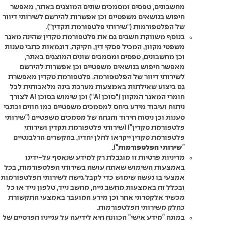
מחשבונים, טפסים ומסמכים שונים המוצגים באתר, מאפשר
חיפוש בנושאים משפטיים וכן אפשרות להירשם לשירותי דיוור
של הפלטפורמות ("שירותי פלטפורמת תקדין").
בנוסף משווקת חשבים גם את פלטפורמת טקדין שהינה מאגר
משפטי מקוון, המכיל פסקי דין, חקיקה, דוגמאות כתבי טענות
וכן מחשבונים, טפסים ומסמכים שונים המוצגים באתר,
מאפשר חיפוש בנושאים משפטיים וכן אפשרות להירשם
לשירותי דיוור של הפלטפורמה. פלטפורמת טקדין מאפשרת
גם ביצוע שאילתות באמצעות מערכת בינה מלאכותית לכל
חומרי המאגר המקוון ("סוכן AI") וכן שימוש בסוכן AI לצורך
ניתוח ועיבוד מידע ביחס למסמכים משפטיים כמו חוזים וכתבי
טענות וכן ניסוח חידוד והגהה של מסמכים משפטיים ("שירותי
פלטפורמת טקדין") (שירותי פלטפורמת תקדין ושירותי
פלטפורמת טקדין ייקראו להלן יחדיו, בהקשרים הרלבנטיים
"
שירותי הפלטפורמות
").
מדיניות פרטיות זו מוגבלת רק למידע שנאסף על-ידינו
באמצעות השימוש שאתה עושה בשירותי הפלטפורמות, בכל
אמצעי בו נעשה שימוש כדי לקבל גישה לשירותי הפלטפורמות
ובכלל זה באמצעות מחשב נייח, מחשב נייד, טלפון נייד או כל
מכשיר אלקטרוני אחר וכן מידע המועבר באמצעי התקשורת
כחלק משירותי הפלטפורמות.
במונח "מידע אישי" הכוונה היא לידיעה על ענייניו הפרטיים של