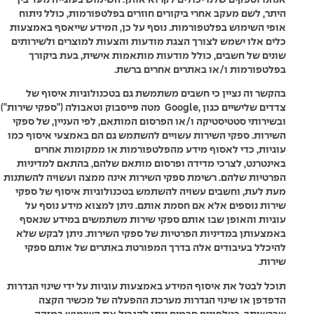
היתר, לשם מעקב אחרי ביקורים חוזרים בפלטפורמות, כולל ניתוח
אופי השימוש בפלטפורמות. נוסף על כן, המידע שייאסף באמצעות
כלים אלו ישמש לצורך הצגת מודעות והצעות למוצרים ולשירותים
שונים של חשבים, כולל מודעות מותאמות אישית, בעת ביקורך
בפלטפורמות ו/או באתרים אחרים ברשת.
בהקשר זה נציין כי חשבים משתמשת גם בטכנולוגיות איסוף של
צדדים שלישיים כגון ,Google מטה פייסבוק וטאבולה ("ספקי שירות")
ובשירותי סטטיסטיקה ו/או הפרסום המותאם, לפי העניין, של ספקי
השירות. ספקי השירות עשויים להשתמש גם הם באמצעי איסוף כמו
עוגיות, כדי לאסוף מידע מהפלטפורמות או ממקומות אחרים
באינטרנט, לצרכי מדידה ופרסום מותאם שלהם, בהתאם למדיניות
הפרטיות שלהם. רשימת ספקי השירות אינה ממצה ועשויה להשתנות
מעת לעת, וחשבים עשויה להשתמש בטכנולוגיות איסוף של ספקי
שירות נוספים אלא אם חסמת אותם. ניתן למצוא מידע נוסף על
עוגיות והאופן שבו אותם ספקי שירות משתמשים במידע שנאסף
באמצעותן במדיניות הפרטיות של ספקי השירות. ניתן לבקש שלא
להיכלל בעיבודים אלה בדרך המפורטת באתרים של אותם ספקי
שירות.
תוכל לבטל את איסוף המידע באמצעות עוגיות על ידי שינוי הגדרות
הדפדפן או שינוי הגדרות מערכת ההפעלה של מכשיר הקצה