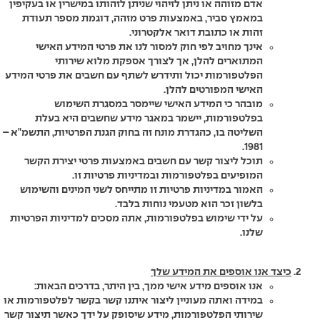
אדם מזוהה או ניתן לזיהוי שניתן לזהותו במישרין או בעקיפין
במאמץ סביר, באמצעות פרט מזהה, דוגמת מספר תעודת
זהות או כתובת דואר אלקטרוני.
אינך מחויב לפי חוק למסור לנו את פרטי המידע האישי
המתוארים להלן, אך לצורך אספקת מלוא שירותי
הפלטפורמות יכול ותידרש לשתף עם חשבים את פרטי המידע
האישי המפורטים להלן.
מובהר כי המידע האישי שיימסר במסגרת השימוש
בפלטפורמות, יישמר במאגר מידע שחשבים היא בעלת
השליטה בו, כהגדרת מונח זה בחוק הגנת הפרטיות, התשמ"א –
1981.
תוכל ליצור קשר עם חשבים באמצעות פרטי יצירת הקשר
המופיעים בפלטפורמות ובמדיניות פרטיות זו.
האמור במדיניות פרטיות זו מתייחס לשני המינים והשימוש
בלשון זכר הוא מטעמי נוחות בלבד.
על ידי שימוש בפלטפורמות, אתה מסכים למדיניות הפרטיות
שלנו.
כיצד אנו אוספים את המידע שלך
אנו אוספים מידע אישי ממך, בין היתר, בדרכים הבאות:
במידה ואתה מעוניין ליצור איתנו קשר בקשר לפלטפורמות או
שירותי הפלטפורמות, מידע שיסופק על ידך כאשר תיצור קשר