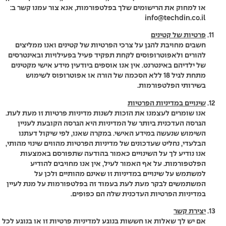
או למחוק את הרישומים שלך בפלטפורמות, אנא צור עמנו קשר ב:
info@techdin.co.il
פרטיות של קטינים
חשבים מחויבת להגן על צרכי הפרטיות של קטינים ואנו ממליצים
להורים ולאפוטרופוסים לקחת תפקיד פעיל בפעילויות ובאינטרסים
של ילדיהם באינטרנט. אין אנו אוספים ביודעין מידע אישי מקטינים
מתחת לגיל 18 ללא הסכמה של הורה או אפוטרופוס לשימוש
בשירותי הפלטפורמות.
שינויים במדיניות הפרטיות
אנו שומרים לעצמנו את הזכות לשנות מדיניות פרטיות זו מעת לעת.
הגרסה העדכנית ביותר של המדיניות היא הגרסה הקובעת לעניין
השימוש שנעשה במידע האישי. במקרה שאנו, לפי שיקול דעתנו
הבלעדי, נחליט שעדכונים של מדיניות הפרטיות מהווים שינוי מהותי,
אנו נודיע לך על השינויים כאמור בהודעה שתפורסם באמצעות
הפלטפורמות. על אף האמור לעיל, אין אנו מחויבים להודיע
למשתמש על שינויים במדיניות זו שאינם מהותיים ולכן על
המשתמשים לבקר מעת לעת בעמוד זה בפלטפורמות על מנת לעיין
במדיניות הפרטיות העדכנית שלה הם כפופים.
יצירת קשר
אם יש לך שאלות או חששות בנוגע למדיניות פרטיות זו או בנוגע לכל