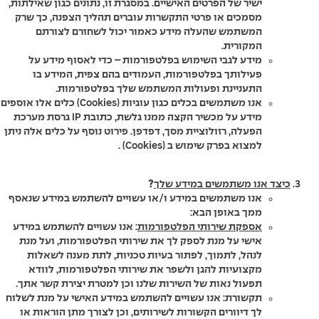
ישיר של הפרטים האישיים. במסגרת זו, נתונים כגון שאילתות,
מסמכים או פרטי התקשרות עוברים תהליך הצפנה, כך שרק
המשתמש שהעלה מידע כאמור יכול לשחזרם לצורתם
המקורית.
מידע לגבי השימוש בפלטפורמות – כדי לאסוף מידע על
פעילותך בפלטפורמות, העמודים בהם צפית, המידע בו
התעניינת ופעולות המשתמש שלך בפלטפורמות.
אנו משתמשים בכלים כגון עוגיות (Cookies) כלים אלו אוספים
מידע על מכשיר הקצה ממנו גלשת, כתובת IP גרסת מערכת
הפעלה, רזולוציית מסך, דפדפן. פירוט נוסף על כלים אלה ניתן
למצוא בפרק שימוש ב (Cookies) .
כיצד אנו משתמשים במידע שלך
?
אנו משתמשים במידע ו/או עשויים להשתמש במידע שנאסף
ממך באופן הבא:
אספקת שירותי הפלטפורמות
: אנו עשויים להשתמש במידע
אישי על מנת לספק לך את שירותי הפלטפורמות, ועל מנת
לנהל, לתמוך, לפתור בעיות טכניות, לתת מענה לשאלות
מקצועיות להגן ולשפר את שירותי הפלטפורמות, לוודא
תפעול נאות של השירות שלנו וכן למטרת יצירת קשר אתך.
תקשורת: אנו עשויים להשתמש במידע האישי על מנת לשלוח
לך דיוורים הקשורות לשירותים, וכן לצורך מתן הוראות או