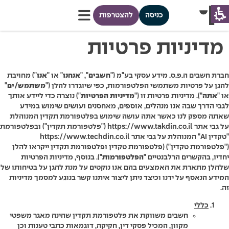
כניסה
להצטרפות
מדיניות פרטיות
חברת חשבים ה.פ.ס. מידע עסקי בע"מ ("
חשבים
", "
אנחנו
" או "
אנו
") מחויבת
להגן על פרטיות משתמשי הפלטפורמות, כפי שיוגדרו להלן ("
משתמש/ים
"
או "
אתה
"). מדיניות פרטיות זו ("
מדיניות הפרטיות
") נוצרה כדי ליידע אותך
לגבי הדרך שבה אנו מנהלים, אוספים, מאחסנים ועושים שימוש במידע
שאתה מספק לנו כאשר אתה עושה שימוש בפלטפורמת תקדין המנוהלת
על גבי אתר
https://www.takdin.co.il
("פלטפורמת תקדין") ובפלטפורמת
"טקדין AI" המנוהלת על גבי אתר
https://www.techdin.co.il
("פלטפורמת טקדין") (פלטפורמת טקדין ופלטפורמת תקדין ייקראו להלן
יחדיו, בהקשרים הרלבנטיים "
הפלטפורמות
"). בנוסף, מדיניות הפרטיות
שלהלן מתארת את האמצעים בהם אנו נוקטים על מנת להגן על בטיחותו של
המידע הנאסף על ידנו וכיצד ניתן ליצור איתנו קשר בנוגע למסמך מדיניות
זה.
כללי
חשבים משווקת את פלטפורמת תקדין שהינה מאגר משפטי
מקוון, המכיל פסקי דין, חקיקה, דוגמאות כתבי טענות וכן