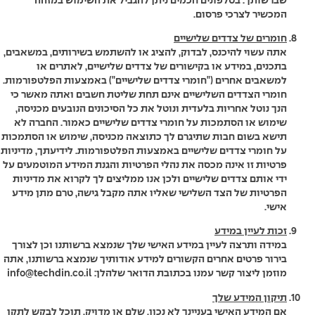
שברשותך. בטלפונים חכמים ניתן להגביל את השימוש במזהה
המכשיר לצרכי פרסום.
חומרים של צדדים שלישיים
אתה עשוי להיכנס, לבדוק, להציג או להשתמש בשירותים, במשאבים,
בתכנים, במידע או בקישורים של צדדים שלישיים, לאתרים או
למשאבים אחרים ("חומרי צדדים שלישיים") באמצעות הפלטפורמות.
חומרי הצדדים השלישיים אינם תחת שליטת חשבים ואתה מאשר כי
הנך נוטל אחריות בלעדית ונוטל את כל הסיכונים הנובעים מכניסה,
שימוש או הסתמכות על חומרי צדדים שלישיים כאמור. החברה לא
תישא בשום חבות שתיגרם לך כתוצאה מכניסה, שימוש או הסתמכות
על חומרי צדדים שלישיים באמצעות הפלטפורמות. לידיעתך, מדיניות
פרטיות זו אינה מכסה את נהלי הפרטיות והגנת המידע המוטמעים על
ידי אותם צדדים שלישיים ולכן אנו ממליצים לך לקרוא את מדיניות
הפרטיות של הצד השלישי שאליו אתה מקבל גישה, טרם מתן מידע
אישי.
זכות לעיין במידע
במידה ותרצה לעיין במידע האישי שלך שנמצא ברשותנו וכן לצורך
בירור פרטים אחרים הקשורים למידע אודותיך שנמצא ברשותנו, אתה
מוזמן ליצור קשר עמנו בכתובת הדואר שלהלן:
info@techdin.co.il
תיקון המידע שלך
אם המידע האישי בעניינך לא נכון, שלם או מדויק, תוכל לבקש לתקן