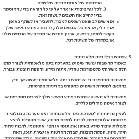
הפרטיות של אותם צדדים שלישיים.
לכל גוף ציבורי או אחר על פי כל הוראה בדין, המוסמך
בדין לחייב את חשבים לעשות זאת.
אנא שים לב שאנו רשאים למכור, להעביר או לשתף באופן
אחר חלק או את כל הנכסים שלנו, לרבות המידע האישי שלך
בקשר למיזוג, רכישה, ארגון מחדש או מכירה של הנכסים שלנו
או במקרה של פשיטת רגל.
שימוש בכלי בינה מלאכותית
כאמור מחשבות עושה שימוש במערכת בינה מלאכותית לצורך מתן
חלק משירותי פלטפורמת טקדין, ניתוח מידע, והפקת תובנות עבורך.
מחשבות מתחייבת כי השימוש בבינה מלאכותית ייעשה אך ורק
בהתאם למטרות השימוש כמפורט במדיניות הפרטיות.
מחשבות לא תעשה שימוש במידע האישי שלך לצרכים מסחריים או
לצורך אימון מודלים כלליים.
לעניין מדיניות זו "מערכת בינה מלאכותית" היא מערכת טכנולוגית
מבוססת אלגוריתמים, לרבות למידת מכונה, אשר מסוגלת לבצע
פעולות עיבוד מידע באופן אוטונומי או חצי-אוטונומי, לרבות ניתוח,
חיזוי, סיווג, הפקת תובנות, קבלת החלטות או יצירת תוכן, וזאת
בהתבסס על דפוסים שנלמדו ממאגרי מידע קיימים, מבלי שתוכנתה