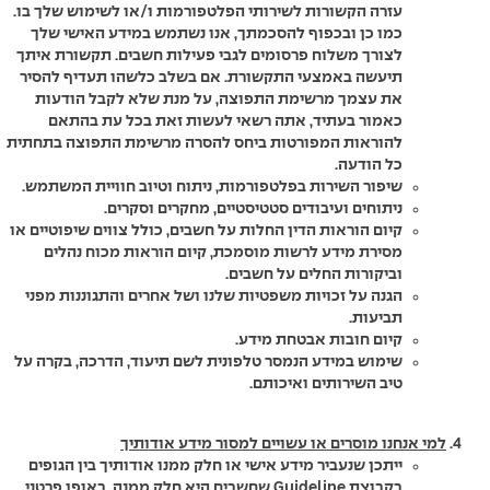
עזרה הקשורות לשירותי הפלטפורמות ו/או לשימוש שלך בו.
כמו כן ובכפוף להסכמתך, אנו נשתמש במידע האישי שלך
לצורך משלוח פרסומים לגבי פעילות חשבים. תקשורת איתך
תיעשה באמצעי התקשורת. אם בשלב כלשהו תעדיף להסיר
את עצמך מרשימת התפוצה, על מנת שלא לקבל הודעות
כאמור בעתיד, אתה רשאי לעשות זאת בכל עת בהתאם
להוראות המפורטות ביחס להסרה מרשימת התפוצה בתחתית
כל הודעה.
שיפור השירות בפלטפורמות, ניתוח וטיוב חוויית המשתמש.
ניתוחים ועיבודים סטטיסטיים, מחקרים וסקרים.
קיום הוראות הדין החלות על חשבים, כולל צווים שיפוטיים או
מסירת מידע לרשות מוסמכת, קיום הוראות מכוח נהלים
וביקורות החלים על חשבים.
הגנה על זכויות משפטיות שלנו ושל אחרים והתגוננות מפני
תביעות.
קיום חובות אבטחת מידע.
שימוש במידע הנמסר טלפונית לשם תיעוד, הדרכה, בקרה על
טיב השירותים ואיכותם.
למי אנחנו מוסרים או עשויים למסור מידע אודותיך
ייתכן שנעביר מידע אישי או חלק ממנו אודותיך בין הגופים
בקבוצת Guideline שחשבים היא חלק ממנה. באופן פרטני