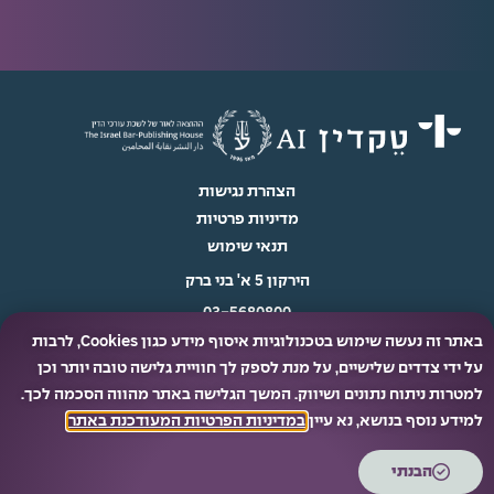
הצהרת נגישות
מדיניות פרטיות
תנאי שימוש
הירקון 5 א' בני ברק
03-5680800
באתר זה נעשה שימוש בטכנולוגיות איסוף מידע כגון Cookies, לרבות
info@techdin.co.il
על ידי צדדים שלישיים, על מנת לספק לך חוויית גלישה טובה יותר וכן
למטרות ניתוח נתונים ושיווק. המשך הגלישה באתר מהווה הסכמה לכך.
למידע נוסף בנושא, נא עיין
במדיניות הפרטיות המעודכנת באתר
.
© כל הזכויות שמורות ל- 2025 טקדין AI
הבנתי