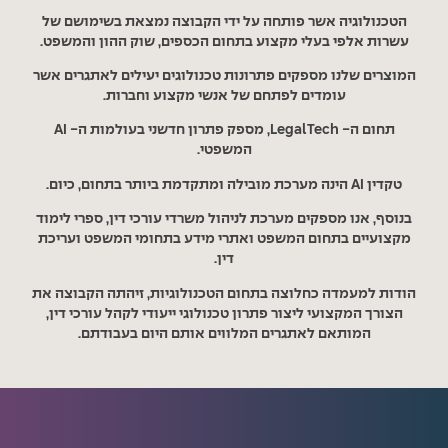
הטכנולוגיה אשר פותחה על ידי הקבוצה נמצאת בשימושם של
עשרות אלפי בעלי מקצוע בתחום הכספים, שוק ההון והמשפט.
המוצרים שלנו מספקים פתרונות טכנולוגים יעילים לאתגרים אשר
עומדים לפתחם של אנשי מקצוע וחברות.
תחום ה- LegalTech, מספק פתרון חדשני בעולמות ה- AI
המשפטי.
טקדין AI הינה מערכת מובילה ומתקדמת ביותר בתחום, כיום.
בנוסף, אנו מספקים מערכת לניהול משרדי עורכי דין, ספרי לימוד
מקצועיים בתחום המשפט ואתרי מידע בתחומי המשפט ועריכת
דין.
הודות למעמדה כחלוצה בתחום הטכנולוגיות, זיהתה הקבוצה את
הצורך המקצועי ליצור פתרון טכנולוגי ייעודי לקהל עורכי דין,
המותאם לאתגרים המלווים אותם היום בעבודתם.