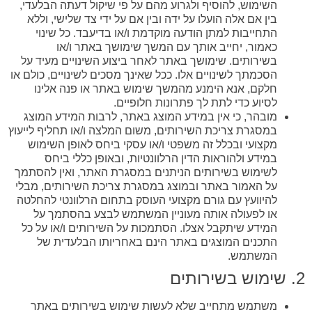
השימוש, להוסיף ולגרוע מהם על פי שיקול דעתה הבלעדי,
בין אם אלה הועלו על ידה ובין אם על ידי צד שלישי, וללא
התחייבות למתן הודעה מוקדמת ו/או בדיעבד. כל שינוי
כאמור, יחייב אותך עם המשך שימושך באתר ו/או
בשירותים. שימושך באתר לאחר ביצוע השינויים מעיד על
הסכמתך לשינויים אלו. ככל שאינך מסכים לשינויים, כולם או
חלקם, אנא הימנע מהמשך שימוש באתר או פנה אלינו
לסיוע כדי לתת לך פתרונות חלופיים.
מובהר, כי אין במידע המוצג באתר, לרבות המידע המוצג
במסגרת צריכת השירותים, משום המלצה ו/או תחליף לייעוץ
מקצועי ובכלל זה משפטי ו/או עסקי ביחס לאופן השימוש
במידע ולהוראות הדין הרלוונטיות, ובאופן כללי ביחס
לשימוש בשירותים הניתנים במסגרת האתר, ואין להסתמך
על האמור באתר ובמוצג במסגרת צריכת השירותים, מבלי
להיוועץ עם גורם מקצועי העוסק בתחום הרלוונטי להחלטה
או לפעולה אותה מעוניין המשתמש לבצע בהסתמך על
המידע שיתקבל אצלו. הסתמכות על השירותים ו/או על כל
התכנים המוצגים באתר הינם באחריותו הבלעדית של
המשתמש.
2. שימוש בשירותים
משתמש מתחייב שלא לעשות שימוש בשירותים באתר