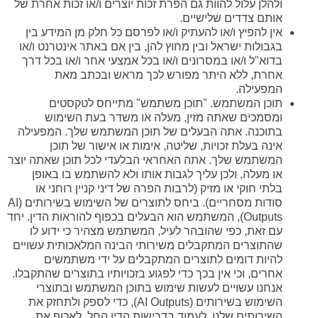
ולהלן עלול להוות גם הפרת זכות יוצרים ו/או זכות אחרת של
אותם צדדים שלישיים.
אין להפיץ ו/או להעתיק ו/או לפרסם כל חלק מן המידע בין
בגבולות ישראל ובין מחוץ להן, בין אם באתר אינטרנט ו/או
בדוא"ל ו/או במסרונים ו/או בכל אמצעי אחר ו/או בכל דרך
אחרת, ללא היתר מפורש לכך מראש ובכתב מאת
המפעילה.
תוכן המשתמש. "תוכן משתמש" מתייחס לטקסטים
ומסמכים שאתה מזין, מעלה או משדר בעת השימוש
בתוכנה. אתה הבעלים של תוכן המשתמש שלך. המפעילה
אינה בעלת זכויות, שליטה, אימות או אישור של תוכן
המשתמש שלך. אתה האחראי הבלעדי לכל תוכן שאתה יוצר
או מעלה, ולכן עליך לגבות אותו ולא להשתמש בו באופן
בלתי חוקי או מזיק (לרבות הפרה של דיני קניין רוחני או
סודות מסחריים). ביחס לתוצרים של השימוש בשירותים (AI
Outputs), המשתמש הוא הבעלים בכפוף להוראות הדין. יחד
עם זאת, כפי שהובהר לעיל, המשתמש מצהיר כי ידוע לו
שהתוצרים המתקבלים משירותי הבינה המלאכותית עשויים
להיות דומים לתוצרים המתקבלים על ידי משתמשים
אחרים, וכי אין בכך כדי לפגוע בזכויותיו בתוצרים שהתקבלו.
אנחנו עשויים לעשות שימוש בתוכן המשתמש ובתוצרי
השימוש בשירותים (AI Outputs), כדי לספק ולתחזק את
השירותים שלנו, לעמוד בדרישות הדין החל, לאכוף את