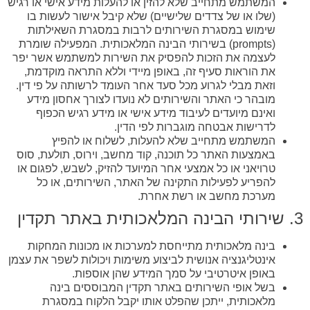
המשתמש מתחייב שלא להזין או להעלות מידע אישי או רגיש
(שלו או של צדדים שלישיים) שלא קיבל אישור לעשות בו
שימוש במסגרת השירותים לרבות במסגרת השאילתות
(prompts) בשירותי הבינה המלאכותית. המפעילה שומרת
לעצמה את הזכות להפסיק את השירות למשתמש אשר יפר
את הוראות סעיף זה, באופן מיידי וללא התראה מוקדמת,
וזאת מבלי לגרוע מכל סעד אחר העומד לרשותה על פי דין.
מובהר כי האתר והשירותים לא נועדו לצורך אחסון מידע
ואינם מיועדים לעיבוד מידע אישי או מידע רגיש הכפוף
לדרישות אבטחה מוגברות לפי הדין.
המשתמש מתחייב שלא להעלות, לשלוח או להפיץ
באמצעות האתר כל תוכנה, קוד מחשב, וירוס, תולעת, סוס
טרויאני או כל אמצעי אחר המיועד להזיק, לשבש, לפגום או
להפריע לפעילות התקינה של האתר, השירותים, או כל
מערכת מחשב או רשת אחרת.
3. שירותי הבינה המלאכותית באתר תקדין
בינה מלאכותית מתייחסת למערכות או מכונות המחקות
אינטליגנציה אנושית לביצוע משימות ויכולות לשפר את עצמן
באופן איטרטיבי על סמך המידע שהן אוספות.
בשל אופי השירותים באתר תקדין המבוססים בינה
מלאכותית, ייתכן שהפלט אותו יקבל הלקוח במסגרת