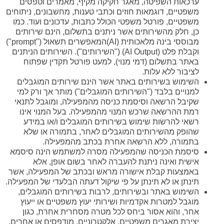
ערכאות השפיטה, מאגר חקיקה מקיף, מאמרים וטפסים
משפטיים, דוגמאות חוזים וכתבי טענות, מחשבונים, ניתוחים
משפטיים, פורטל משפטי הכולל כתבות, עדכונים ועוד. כמו
כן, חלק מהשירותים אשר ניתנים בתשלום, הינם שירותים
מבוססי בינה מלאכותית (AI)המאפשרים תשאול ("prompt")
וקבלת פלט (AI Output) ("השירותים"). השירותים הניתנים
באתר בתשלום (דמי מנוי), למעט פורטל תקדין שפתוח
לציבור ללא עלות.
השימוש בשירותים באתר אשר הינם שירותים המוגבלים
למנויים בלבד ("השירותים המוגבלים") מותר אך ורק למי
שקיבל הרשאה וסיסמת כניסה מהמפעילה, ומוגבל לתנאי
רמת ההרשאה שרכש המנוי מהמפעילה. בעל המנוי אינו
רשאי להרשות שימוש בשירותים המוגבלים ו/או במידע
שהופק מהשירותים המוגבלים לאחר, בתמורה או שלא
בתמורה, ללא הרשאה אחרת בכתב מהמפעילה.
סיסמת הכניסה שהמפעילה מסרה למשתמש הינה סיסמא
אישית ואינה ניתנת להעברה לאחר בשום אופן, אלא
באמצעות קבלת אישורה מראש ובכתב של המפעילה, אשר
תינתן או לא תינתן על פי שיקול דעתה הבלעדי של המפעילה.
השימוש באתר ובשירותים, לרבות בשירותים המוגבלים,
מוגבל למטרות אקדמיות ושירותי יעוץ משפטיים או ייעוץ
אחר, והוא אסור ביחס לכל מטרה מסחרית אחרת, כגון
יצירת מאגרים משפטיים, אלקטרוניים, מודפסים או אחרים,