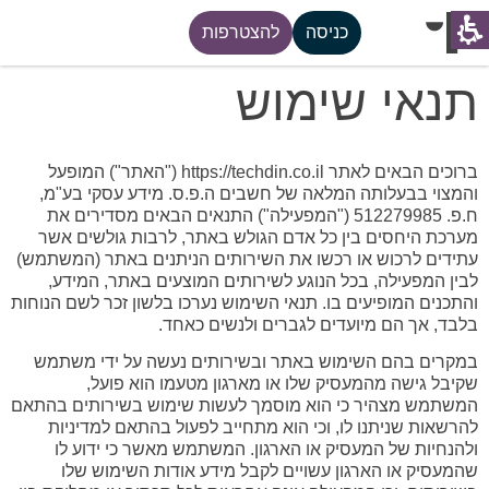
כניסה
להצטרפות
תנאי שימוש
ברוכים הבאים לאתר
https://techdin.co.il
("האתר") המופעל
והמצוי בבעלותה המלאה של חשבים ה.פ.ס. מידע עסקי בע"מ,
ח.פ. 512279985 ("המפעילה") התנאים הבאים מסדירים את
מערכת היחסים בין כל אדם הגולש באתר, לרבות גולשים אשר
עתידים לרכוש או רכשו את השירותים הניתנים באתר (המשתמש)
לבין המפעילה, בכל הנוגע לשירותים המוצעים באתר, המידע,
והתכנים המופיעים בו. תנאי השימוש נערכו בלשון זכר לשם הנוחות
בלבד, אך הם מיועדים לגברים ולנשים כאחד.
במקרים בהם השימוש באתר ובשירותים נעשה על ידי משתמש
שקיבל גישה מהמעסיק שלו או מארגון מטעמו הוא פועל,
המשתמש מצהיר כי הוא מוסמך לעשות שימוש בשירותים בהתאם
להרשאות שניתנו לו, וכי הוא מתחייב לפעול בהתאם למדיניות
ולהנחיות של המעסיק או הארגון. המשתמש מאשר כי ידוע לו
שהמעסיק או הארגון עשויים לקבל מידע אודות השימוש שלו