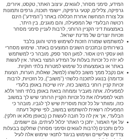
המידע, סימני מסחר, לוגואים, עיצוב האתר, טקסט, איורים,
גרפיקה, צלילים, קטעי גרפיקה, יישומי תוכנה, גרפים ותמונות
וכל צורת המחשה אחרת הכלולה באתר ("המידע") הינם
רכושה הבלעדי של המפעילה, והם מוגנים, בין היתר,
באמצעות דיני הקניין הרוחני, לרבות לעניין סימני מסחר
וזכויות יוצרים של מדינת ישראל.
למשתמש שמורה הזכות לשימוש פרטי והוגן בלבד
בשירותים ובתכנים השונים המוצעים באתר. שימוש מסחרי
ו/או עסקי הינו אסור. למען הסר ספק, מובהר כי למשתמש
לא יהיו כל זכויות בעלות על המידע המצוי באתר. אין לעשות
באתר או באמצעותו כל שימוש למטרות בלתי חוקיות.
אם נקבל ממך משוב כלשהו (למשל, שאלות, הערות, הצעות
וכדומה) בנוגע לתוכנה כלשהי ("משוב"), כל הזכויות, לרבות
זכויות קניין רוחני במשוב כזה, יהיו שייכות באופן בלעדי
למפעילה. אתה מעביר וממחה בזאת באופן בלתי חוזר וללא
תנאי למפעילה את כל זכויות הקניין הרוחני שיש לך במשוב
כזה, ומוותר על כל זכות מוסרית שיש לך לגביו. מובהר כי
המפעילה רשאית להשתמש במשוב, לפי שיקול דעתה
הבלעדי, אך אין לה כל חובה לעשות כן (באופן מלא או חלקי).
על אף האמור, יתכן כי האתר יכלול לעיתים, גם יישומים,
כלים ותכנים (לרבות לוגואים וסימני מסחר) שחלקם בבעלות
צדדים שלישיים ושימוש בניגוד לתנאי שימוש אלה לעיל