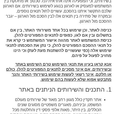
בשירותים, וכי המפעילה אינה אחראית לכל סכסוך או מחלוקת בין
המשתמש למעסיק או לארגון בנוגע לשימוש בשירותים. אם הארגון
שלכם התקשר איתנו בהסכם, עשויים לחול תנאים נוספים,
ובמקרה של סתירה בין תנאים אלו לבין הסכם מול הארגון – יגבר
ההסכם מול הארגון.
כניסה לאתר, וכן שימוש בכל אחד משירותי האתר, בין אם
בתשלום ובין אם לאו, כפופים לתנאים המפורטים להלן.
כניסת המשתמש לאתר מהווה אישור המשתמש כי קרא את
כל תנאי ההסכם המפורטים להלן, כי נתן את הסכמתו לתנאי
שימוש אלה (כפי שעשויים להשתנות מעת לעת) וכי הינו
מחויב לפעול על פיהם.
אנא קראו בעיון את תנאי השימוש טרם השימוש באתר
ובשירותים. אם אינך מסכים לתנאים המפורטים להלן, כולם
או חלקם, אינך רשאי לעשות שימוש בשירותי האתר והנך
מתבקש אפוא שלא לעשות בהם שימוש.
1. התכנים והשירותים הניתנים באתר
אתר תקדין כולל מגוון רחב מאוד של שירותים מעולם
המשפט, וביניהם, מאגרים משפטיים מסוגים שונים
הכוללים, בין היתר, מאות אלפי פסקי דין והחלטות מכל