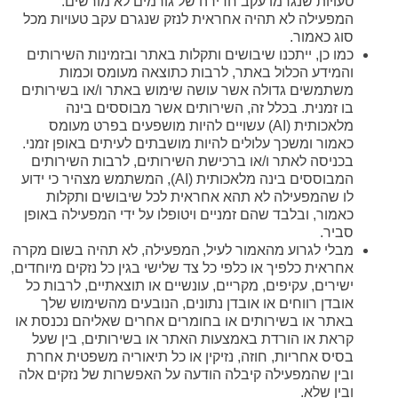
טעויות שנגרמו עקב חדירה של גורמים לא מורשים.
המפעילה לא תהיה אחראית לנזק שנגרם עקב טעויות מכל
סוג כאמור.
כמו כן, ייתכנו שיבושים ותקלות באתר ובזמינות השירותים
והמידע הכלול באתר, לרבות כתוצאה מעומס וכמות
משתמשים גדולה אשר עושה שימוש באתר ו/או בשירותים
בו זמנית. בכלל זה, השירותים אשר מבוססים בינה
מלאכותית (AI) עשויים להיות מושפעים בפרט מעומס
כאמור ומשכך עלולים להיות מושבתים לעיתים באופן זמני.
בכניסה לאתר ו/או ברכישת השירותים, לרבות השירותים
המבוססים בינה מלאכותית (AI), המשתמש מצהיר כי ידוע
לו שהמפעילה לא תהא אחראית לכל שיבושים ותקלות
כאמור, ובלבד שהם זמניים ויטופלו על ידי המפעילה באופן
סביר.
מבלי לגרוע מהאמור לעיל, המפעילה, לא תהיה בשום מקרה
אחראית כלפיך או כלפי כל צד שלישי בגין כל נזקים מיוחדים,
ישירים, עקיפים, מקריים, עונשיים או תוצאתיים, לרבות כל
אובדן רווחים או אובדן נתונים, הנובעים מהשימוש שלך
באתר או בשירותים או בחומרים אחרים שאליהם נכנסת או
קראת או הורדת באמצעות האתר או בשירותים, בין שעל
בסיס אחריות, חוזה, נזיקין או כל תיאוריה משפטית אחרת
ובין שהמפעילה קיבלה הודעה על האפשרות של נזקים אלה
ובין שלא.