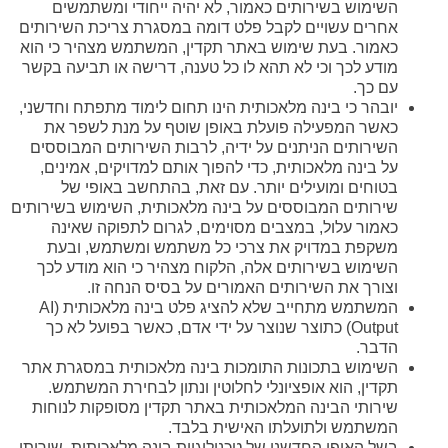
השימוש בשירותים כאמור, לא יהיה ייחודי ומשתמשים
אחרים עשויים לקבל פלט דומה במסגרת צריכת השירותים
כאמור. בעת שימוש באתר תקדין, המשתמש מצהיר כי הוא
מודע לכך וכי לא תהא לו כל טענה, דרישה או תביעה בקשר
עם כך.
יובהר כי בינה מלאכותית הינו תחום לימוד מתפתח וחדשני,
כאשר המפעילה פועלת באופן שוטף על מנת לשפר את
השירותים הניתנים על ידיה, לרבות השירותים המבוססים
על בינה מלאכותית, כדי להפוך אותם למדויקים, אמינים,
בטוחים ומועילים יותר. עם זאת, בהתחשב באופי של
שירותים המבוססים על בינה מלאכותית, השימוש בשירותים
כאמור עלול, במצבים מסוימים, לגרום לתפוקה שאינה
משקפת במדויק את צרכי כל משתמש ומשתמש, ובעת
השימוש בשירותים אלה, הלקוח מצהיר כי הוא מודע לכך
וצורך את השירותים האמורים על בסיס הנחה זו.
המשתמש מתחייב שלא להציג פלט בינה מלאכותית (AI
Output) כתוצר שנוצר על ידי אדם, כאשר בפועל לא כך
הדבר.
השימוש בתכונות התומכות בינה מלאכותית במסגרת אתר
תקדין, הוא אופציונלי לחלוטין ונתון לבחירת המשתמש.
שירותי הבינה המלאכותית באתר תקדין מסופקות לנוחות
המשתמש ולתועלתו האישית בלבד.
בשל האופי החדשני של טכנולוגיית בינה מלאכותית, שירותי