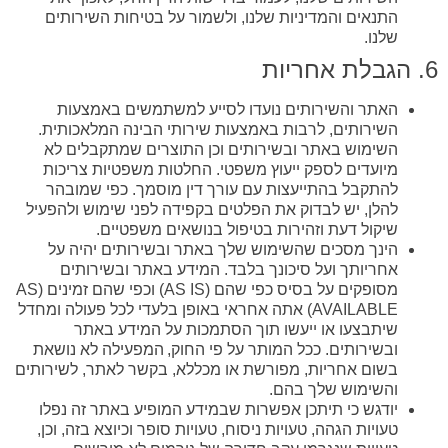
התנאים והמדיניות שלנו, ולשמור על בטיחות השירותים
שלנו.
6. הגבלת אחריות
האתר והשירותים נועדו לסייע למשתמשים באמצעות
השירותים, לרבות באמצעות שירותי הבינה המלאכותית.
השימוש באתר ובשירותים וכן התוצרים שמתקבלים לא
מיועדים לספק ייעוץ משפטי. החלטות משפטיות צריכות
להתקבל בהתייעצות עם עורך דין מוסמך. כפי שמובהר
להלן, יש לבדוק את הפלטים בקפידה לפני שימוש ולהפעיל
שיקול דעת וזהירות בטיפול בנושאים משפטיים.
הינך מסכים שהשימוש שלך באתר ובשירותים יהיה על
אחריותך ועל סיכונך בלבד. המידע באתר ובשירותים
מסופקים על בסיס כפי שהם (AS IS) וכפי שהם זמינים (AS
AVAILABLE) אתה אחראי באופן בלעדי לכל פעולה ומחדל
שיתבצעו או ייעשו תוך הסתמכות על המידע באתר
ובשירותים. ככל המותר על פי החוק, המפעילה לא נושאת
בשום אחריות, מפורשת או מכללא, בקשר לאתר, לשירותים
והשימוש שלך בהם.
יודגש כי תיתכן אפשרות שבמידע המופיע באתר זה נפלו
טעויות הגהה, טעויות ניסוח, טעויות סופר וכיוצא בזה, וכן,