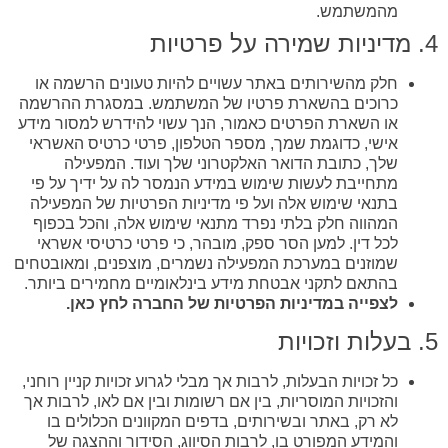
מהמשתמש.
4. מדיניות שמירה על פרטיות
חלק מהשירותים באתר עשויים להיות טעונים הרשמה או
כרוכים בהשארת פרטיו של המשתמש. במסגרת ההרשמה
או השארת הפרטים כאמור, הנך עשוי להידרש למסור מידע
אישי, כדוגמת שמך, מספר הטלפון, פרטי כרטיס האשראי
שלך, כתובת הדואר האלקטרוני שלך ועוד. המפעילה
מתחייבת לעשות שימוש במידע הנמסר לה על ידיך על פי
בתנאי שימוש אלה ועל פי מדיניות הפרטיות של המפעילה
המהווה חלק בלתי נפרד מתנאי שימוש אלה, והכל בכפוף
לכל דין. למען הסר ספק, מובהר, כי פרטי כרטיסי אשראי
שמוזנים במערכת המפעילה נשמרים, מוצפנים, ומאובטחים
בהתאם לתקני אבטחת מידע בינלאומיים מחמירים ביותר.
לצפייה במדיניות הפרטיות של החברה
לחץ כאן
.
5. בעלות וזכויות
כל זכויות הבעלות, לרבות אך מבלי לגרוע זכויות קניין רוחני,
והזכויות המוסריות, בין אם רשומות ובין אם לאו, לרבות אך
לא רק, באתר ובשירותים, בדפים המקוונים הכלולים בו
והמידע המפורט בו, לרבות הסיווג, הסידור וההצגה של