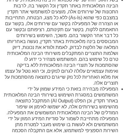
הבינה המלאכותית באתר תקדין וכל הקשור בה, לרבות
התכונות של שירותים אלה, מוצעים למשתמשי אתר תקדין
במצבם כפי שהוא (As-Is) ללא כל מצג, הבטחה, התחייבות
או הצהרה של המפעילה בקשר עם שירותים אלו, בקשר עם
התאמתם ללקוח, בקשר עם תקינותם, רציפותם ובקשר עם
כל דבר אחר הקשור בהם. משכך, השימוש בשירותים
המבוססים בינה מלאכותית באתר תקדין, נעשה באחריותו
המלאה של הלקוח לבדוק, לאמת ולוודא את נכונות, דיוק
ושלמות התוצרים המתקבלים משירותי הבינה המלאכותית
טרם כל שימוש בהם. המשתמש מצהיר כי ידוע לו
שהסתמכות על תוצרי הבינה המלאכותית ללא בדיקה
ואימות עצמאיים עלולה לגרום לנזקים, וכי הוא נוטל על עצמו
את מלוא האחריות לכל נזק שייגרם כתוצאה מהסתמכות על
תוצרים אלה.
המפעילה מבהירה בזאת כי המידע שמוזן על ידי
המשתמשים במסגרת השימוש בשירותי הבינה המלאכותית
באתר תקדין, וכן הפלט (AI Output) המתקבל כתוצאה
מהשימוש בשירותים אלה, לא ישמשו לאימון או שיפור
המודלים של הבינה המלאכותית המשמשים את המפעילה.
המפעילה מתחייבת לשמור על סודיות המידע המוזן על ידי
המשתמשים ולא לעשות בו שימוש מעבר למטרת מתן
השירות הספציפי למשתמש, אלא אם התקבלה הסכמה