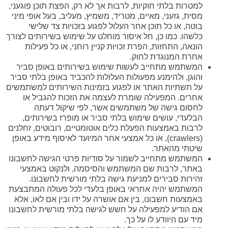
למטרות בלתי חוקיות, לרבות אך לא רק, הפצת תוכן פוגעני,
מסית, גזעני, מאיים, מטריד, משמיץ, מעליב, בעל אופי מיני
בוטה, או כל תוכן אחר העלול לפגוע בזכויות צד שלישי
כלשהו. כמו כן, חל איסור מוחלט על שימוש בשירותים לצורך
הונאה, התחזות, הפרת זכויות קניין רוחני, או כל פעילות
אחרת המנוגדת לחוק.
המשתמש מתחייב לעשות שימוש בשירותים באופן סביר
והוגן, ולהימנע מפעולות העלולות להכביד באופן בלתי סביר
על תשתיות האתר או לפגוע בזמינות השירותים למשתמשים
אחרים. המפעילה שומרת לעצמה את הזכות להגביל או
לחסום גישה של משתמשים אשר, לפי שיקול דעתה
הבלעדי, עושים שימוש בלתי סביר או מופרז בשירותים,
לרבות באמצעות הפעלת כלים אוטומטיים, רובוטים, זחלנים
(crawlers), או כל אמצעי אחר המיועד לאיסוף מידע באופן
שיטתי מהאתר.
המשתמש מתחייב לשמור על סודיות פרטי הגישה לחשבונו
באתר, לרבות שם המשתמש והסיסמה, ולנקוט באמצעי
זהירות סבירים למניעת גישה בלתי מורשית לחשבונו.
המשתמש יהיה אחראי באופן בלעדי לכל פעולה המתבצעת
באמצעות חשבונו, בין אם אושרה על ידו ובין אם לאו, אלא
אם הודיע למפעילה על חשש לגישה בלתי מורשית לחשבונו
מיד עם היוודע לו על כך.