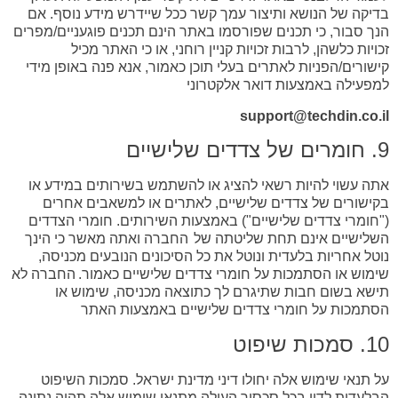
בדיקה של הנושא ותיצור עמך קשר ככל שיידרש מידע נוסף. אם
הנך סבור, כי תכנים שפורסמו באתר הינם תכנים פוגעניים/מפרים
זכויות כלשהן, לרבות זכויות קניין רוחני, או כי האתר מכיל
קישורים/הפניות לאתרים בעלי תוכן כאמור, אנא פנה באופן מידי
למפעילה באמצעות דואר אלקטרוני
support@techdin.co.il
9. חומרים של צדדים שלישיים
אתה עשוי להיות רשאי להציג או להשתמש בשירותים במידע או
בקישורים של צדדים שלישיים, לאתרים או למשאבים אחרים
("חומרי צדדים שלישיים") באמצעות השירותים. חומרי הצדדים
השלישיים אינם תחת שליטתה של החברה ואתה מאשר כי הינך
נוטל אחריות בלעדית ונוטל את כל הסיכונים הנובעים מכניסה,
שימוש או הסתמכות על חומרי צדדים שלישיים כאמור. החברה לא
תישא בשום חבות שתיגרם לך כתוצאה מכניסה, שימוש או
הסתמכות על חומרי צדדים שלישיים באמצעות האתר
10. סמכות שיפוט
על תנאי שימוש אלה יחולו דיני מדינת ישראל. סמכות השיפוט
הבלעדית לדון בכל סכסוך העולה מתנאי שימוש אלה תהיה נתונה