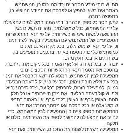
מתן שירותי מידע מסחריים וכדומה. כמו כן, המשתמש
באתר אינו רשאי להפיץ או לפרסם את המידע המופיע בו,
בתפוצה רחבה.
למען הסר כל ספק, יובהר כי דמי המנוי המשולמים למפעילה
על ידי המשתמש, ככל שמשולמים, מהווים תשלום בגין
ההרשאה לעשות שימוש בשירותים על פי תנאי ההתקשרות
הספציפיים של המשתמש עם המפעילה בקשר לשירותים,
וכן על פי תנאי שימוש אלה, ובכל מקרה אינם מקנים
למשתמש כל זכות נוספת באתר, בתכנים המופיעים בו,
בשירותים או בכל חלק מהם.
יובהר כי בכל מקרה, ועל אף האמור בכל מקום אחר, לרבות
בהסכם ו/או מסמך תנאי ההתקשרות הספציפיים בין
המפעילה לבין המשתמש, המפעילה רשאית לבטל את המנוי
בכל עת וללא חובת נימוק, והכל על פי שיקול דעתה הבלעדי.
כמו כן, למפעילה הזכות, להפסיק בכל עת, מכל סיבה שהיא
ולפי שיקול דעתה הבלעדי, את מתן השירותים או כל חלק
מהם, באופן גורף או באופן בלתי גורף. אין באמור בתנאי
שימוש אלה או בכל הסכם ו/או מסמך המרכז את תנאי
ההתקשרות הספציפיים בין המפעילה לבין המשתמש, כדי
לחייב את המפעילה להמשיך לספק את השירותים, כולם או
חלקם.
המפעילה רשאית לשנות את התכנים, השירותים ואת תנאי