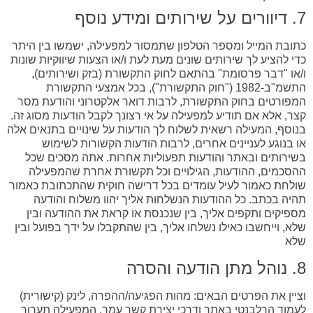
7. דיוורים על שירותים ומידע נוסף
כתובת המייל ומספר הטלפון שתמסור למפעילה, ישמשו בין היתר
כדי להציע לך שירותים שונים מעת לעת ו/או הצעות שיווקיות שונות
ו/או "דבר פרסומת" בהתאם לחוק התקשורת (בזק ושירותים),
התשמ"ב-1982 ("חוק התקשורת"), בכל אמצעי התקשורת
המפורטים בחוק התקשורת, לרבות דואר אלקטרוני והודעת מסר
קצר, אלא אם תודיע למפעילה על אי רצונך לקבל הודעות מסוג זה.
בנוסף, המעילה רשאית לשלוח לך הודעות על שינויים בתנאים אלה
או בנוגע לעניינים אחרים, לרבות הודעות הקשורות לשימוש
בשירותים ובאתר והודעות תפעוליות אחרות. אתה מסכים שכל
ההסכמים, ההודעות, הגילויים וכל תקשורת אחרת שהמפעילה
שולחת כאמור לעיל עומדים בכל דרישה חוקית שהתכתובת כאמור
תהיה בכתב. כל ההודעות הנשלחות אליך יהוו משלוח והודעה
מספיקים ותקפים אליך, בין שנכנסת או קראת את ההודעה ובין
שלא, וייחשבו כאילו נשלחו אליך, בין שהתקבלו על ידך בפועל ובין
שלא
8. נוהל מתן הודעה והסרה
וציין את הפרטים הבאים: מהות הפגיעה/ההפרה, לינק (קישורית)
לעמוד הרלבנטי באתר ודרכי יצירת קשר עמך. המפעילה תערוך